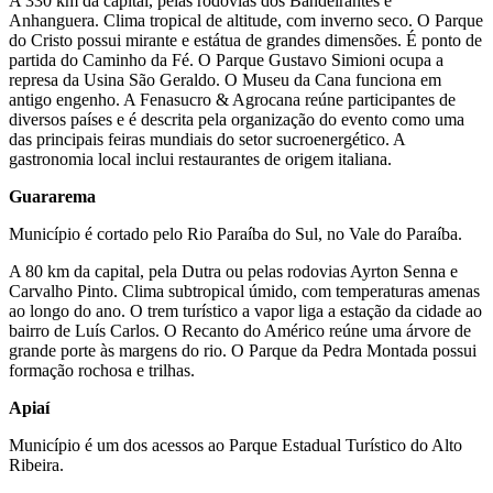
A 330 km da capital, pelas rodovias dos Bandeirantes e
Anhanguera. Clima tropical de altitude, com inverno seco. O Parque
do Cristo possui mirante e estátua de grandes dimensões. É ponto de
partida do Caminho da Fé. O Parque Gustavo Simioni ocupa a
represa da Usina São Geraldo. O Museu da Cana funciona em
antigo engenho. A Fenasucro & Agrocana reúne participantes de
diversos países e é descrita pela organização do evento como uma
das principais feiras mundiais do setor sucroenergético. A
gastronomia local inclui restaurantes de origem italiana.
Guararema
Município é cortado pelo Rio Paraíba do Sul, no Vale do Paraíba.
A 80 km da capital, pela Dutra ou pelas rodovias Ayrton Senna e
Carvalho Pinto. Clima subtropical úmido, com temperaturas amenas
ao longo do ano. O trem turístico a vapor liga a estação da cidade ao
bairro de Luís Carlos. O Recanto do Américo reúne uma árvore de
grande porte às margens do rio. O Parque da Pedra Montada possui
formação rochosa e trilhas.
Apiaí
Município é um dos acessos ao Parque Estadual Turístico do Alto
Ribeira.