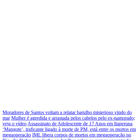
Moradores de Santos voltam a relatar barulho misterioso vindo do
mar
Mulher é agredida e arrastada pelos cabelos pelo ex-namorado;
veja o vídeo
Assassinato de Adolescente de 17 Anos em Itaperuna
‘Mangote’, traficante ligado à morte de PM, está entre os mortos em
megaoperação
IML libera corpos de mortos em megaoperação no