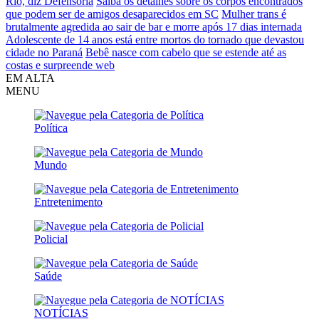
Rio, diz Defensoria
Saiba os detalhes sobre os corpos encontrados
que podem ser de amigos desaparecidos em SC
Mulher trans é
brutalmente agredida ao sair de bar e morre após 17 dias internada
Adolescente de 14 anos está entre mortos do tornado que devastou
cidade no Paraná
Bebê nasce com cabelo que se estende até as
costas e surpreende web
EM ALTA
MENU
Política
Mundo
Entretenimento
Policial
Saúde
NOTÍCIAS