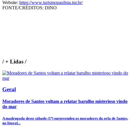
Website:
https://www.turismopaulista.tur.br/
FONTE/CRÉDITOS:
DINO
/
+ Lidas
/
Geral
Moradores de Santos voltam a relatar barulho misterioso vindo
do mar
A madrugada desse sábado (1º) surpreendeu os moradores da orla de Santos,
no litoral...