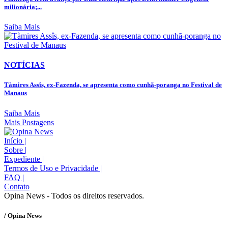
milionária;...
Saiba Mais
NOTÍCIAS
Tàmires Assîs, ex-Fazenda, se apresenta como cunhã-poranga no Festival de
Manaus
Saiba Mais
Mais Postagens
Início
|
Sobre
|
Expediente
|
Termos de Uso e Privacidade
|
FAQ
|
Contato
Opina News - Todos os direitos reservados.
/ Opina News