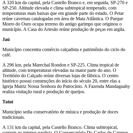
A 320 km da capital, pela Castello Branco e, em seguida, SP-270 e
SP-250. Altitude elevada e clima subtropical temperado, com
temperaturas mais baixas que em grande parte do estado. O Petar
reúne cavernas catalogadas em área de Mata Atlântica. O Parque
Morro do Ouro ocupa terreno do antigo garimpo que originou o
município. A Casa do Artesão reúne produção de peças em argila.
Jaú
Município concentra comércio calçadista e patrimônio do ciclo do
café.
A 296 km, pela Marechal Rondon e SP-225. Clima tropical de
altitude, com temperaturas elevadas na maior parte do ano. O
Território do Calçado reúne diversas lojas de fábrica. O centro
histórico possui construções do início do século 20, entre elas a
Igreja Matriz Nossa Senhora do Patrocínio. A Fazenda Mandaguahy
realiza visitação rural e produção de queijos.
Tatuí
Município sedia conservatório de música e produção de doces
tradicionais.
A 131 km da capital, pela Castello Branco. Clima subtropical,
comum ao interior paulista. O Conservatório Dr. Carlos de Campos