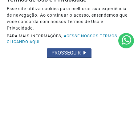
Esse site utiliza cookies para melhorar sua experiência
de navegação. Ao continuar o acesso, entendemos que
EDUCAÇÃO
você concorda com nossos Termos de Uso e
Pré-selecionados na segunda chamada
Privacidade.
do Prouni devem comprovar dados
PARA MAIS INFORMAÇÕES,
ACESSE NOSSOS TERMOS
CLICANDO AQUI
Saiba Mais
PROSSEGUIR
ECONOMIA
Entenda as principais mudanças trazidas
pela nova Lei do Frete no Brasil
Saiba Mais