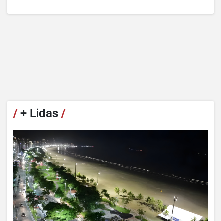
/
+ Lidas
/