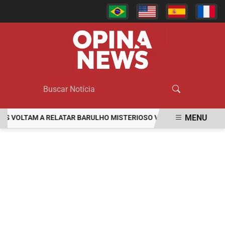
MENU
OLTAM A RELATAR BARULHO MISTERIOSO VINDO DO MAR
MULHER
EM ALTA