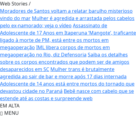
Web Stories
/
Moradores de Santos voltam a relatar barulho misterioso
vindo do mar
Mulher é agredida e arrastada pelos cabelos
pelo ex-namorado; veja o vídeo
Assassinato de
Adolescente de 17 Anos em Itaperuna
‘Mangote’, traficante
ligado à morte de PM, está entre os mortos em
megaoperação
IML libera corpos de mortos em
megaoperação no Rio, diz Defensoria
Saiba os detalhes
sobre os corpos encontrados que podem ser de amigos
desaparecidos em SC
Mulher trans é brutalmente
agredida ao sair de bar e morre após 17 dias internada
Adolescente de 14 anos está entre mortos do tornado que
devastou cidade no Paraná
Bebê nasce com cabelo que se
estende até as costas e surpreende web
EM ALTA
MENU