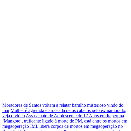
Moradores de Santos voltam a relatar barulho misterioso vindo do
mar
Mulher é agredida e arrastada pelos cabelos pelo ex-namorado;
veja o vídeo
Assassinato de Adolescente de 17 Anos em Itaperuna
‘Mangote’, traficante ligado à morte de PM, está entre os mortos em
megaoperação
IML libera corpos de mortos em megaoperação no