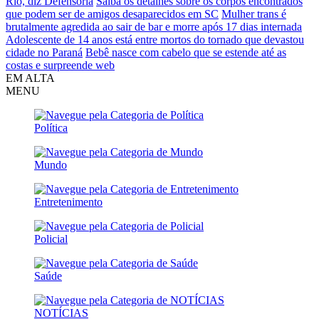
Rio, diz Defensoria
Saiba os detalhes sobre os corpos encontrados
que podem ser de amigos desaparecidos em SC
Mulher trans é
brutalmente agredida ao sair de bar e morre após 17 dias internada
Adolescente de 14 anos está entre mortos do tornado que devastou
cidade no Paraná
Bebê nasce com cabelo que se estende até as
costas e surpreende web
EM ALTA
MENU
Política
Mundo
Entretenimento
Policial
Saúde
NOTÍCIAS