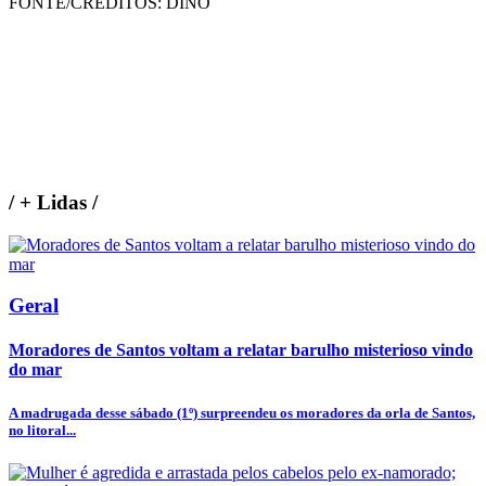
FONTE/CRÉDITOS:
DINO
/
+ Lidas
/
Geral
Moradores de Santos voltam a relatar barulho misterioso vindo
do mar
A madrugada desse sábado (1º) surpreendeu os moradores da orla de Santos,
no litoral...