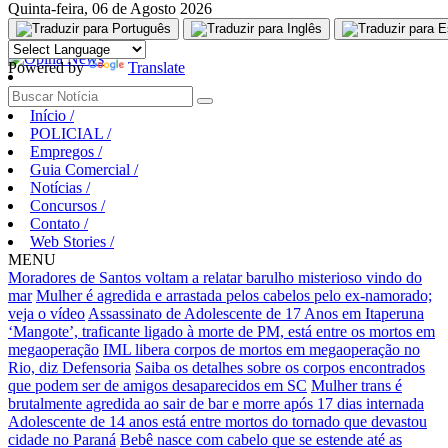
Quinta-feira, 06 de Agosto 2026
Aguarde, carregando...
Powered by
Translate
Início
/
POLICIAL
/
Empregos
/
Guia Comercial
/
Notícias
/
Concursos
/
Contato
/
Web Stories
/
MENU
Moradores de Santos voltam a relatar barulho misterioso vindo do
mar
Mulher é agredida e arrastada pelos cabelos pelo ex-namorado;
veja o vídeo
Assassinato de Adolescente de 17 Anos em Itaperuna
‘Mangote’, traficante ligado à morte de PM, está entre os mortos em
megaoperação
IML libera corpos de mortos em megaoperação no
Rio, diz Defensoria
Saiba os detalhes sobre os corpos encontrados
que podem ser de amigos desaparecidos em SC
Mulher trans é
brutalmente agredida ao sair de bar e morre após 17 dias internada
Adolescente de 14 anos está entre mortos do tornado que devastou
cidade no Paraná
Bebê nasce com cabelo que se estende até as