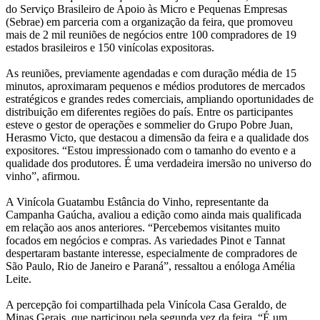
do Serviço Brasileiro de Apoio às Micro e Pequenas Empresas
(Sebrae) em parceria com a organização da feira, que promoveu
mais de 2 mil reuniões de negócios entre 100 compradores de 19
estados brasileiros e 150 vinícolas expositoras.
As reuniões, previamente agendadas e com duração média de 15
minutos, aproximaram pequenos e médios produtores de mercados
estratégicos e grandes redes comerciais, ampliando oportunidades de
distribuição em diferentes regiões do país. Entre os participantes
esteve o gestor de operações e sommelier do Grupo Pobre Juan,
Herasmo Victo, que destacou a dimensão da feira e a qualidade dos
expositores. “Estou impressionado com o tamanho do evento e a
qualidade dos produtores. É uma verdadeira imersão no universo do
vinho”, afirmou.
A Vinícola Guatambu Estância do Vinho, representante da
Campanha Gaúcha, avaliou a edição como ainda mais qualificada
em relação aos anos anteriores. “Percebemos visitantes muito
focados em negócios e compras. As variedades Pinot e Tannat
despertaram bastante interesse, especialmente de compradores de
São Paulo, Rio de Janeiro e Paraná”, ressaltou a enóloga Amélia
Leite.
A percepção foi compartilhada pela Vinícola Casa Geraldo, de
Minas Gerais, que participou pela segunda vez da feira. “É um