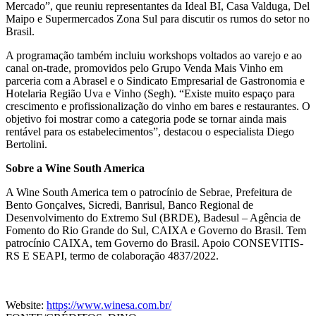
Mercado”, que reuniu representantes da Ideal BI, Casa Valduga, Del
Maipo e Supermercados Zona Sul para discutir os rumos do setor no
Brasil.
A programação também incluiu workshops voltados ao varejo e ao
canal on-trade, promovidos pelo Grupo Venda Mais Vinho em
parceria com a Abrasel e o Sindicato Empresarial de Gastronomia e
Hotelaria Região Uva e Vinho (Segh). “Existe muito espaço para
crescimento e profissionalização do vinho em bares e restaurantes. O
objetivo foi mostrar como a categoria pode se tornar ainda mais
rentável para os estabelecimentos”, destacou o especialista Diego
Bertolini.
Sobre a Wine South America
A Wine South America tem o patrocínio de Sebrae, Prefeitura de
Bento Gonçalves, Sicredi, Banrisul, Banco Regional de
Desenvolvimento do Extremo Sul (BRDE), Badesul – Agência de
Fomento do Rio Grande do Sul, CAIXA e Governo do Brasil. Tem
patrocínio CAIXA, tem Governo do Brasil. Apoio CONSEVITIS-
RS E SEAPI, termo de colaboração 4837/2022.
Website:
https://www.winesa.com.br/