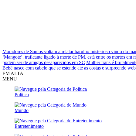
Moradores de Santos voltam a relatar barulho misterioso vindo do ma
‘Mangote’, traficante ligado à morte de PM, está entre os mortos em
podem ser de amigos desaparecidos em SC
Mulher trans é brutalment
Bebê nasce com cabelo que se estende até as costas e surpreende web
EM ALTA
MENU
Política
Mundo
Entretenimento