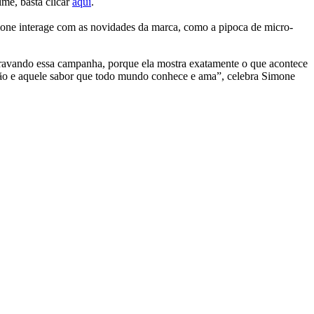
lme, basta clicar
aqui
.
imone interage com as novidades da marca, como a pipoca de micro-
gravando essa campanha, porque ela mostra exatamente o que acontece
dição e aquele sabor que todo mundo conhece e ama”, celebra Simone