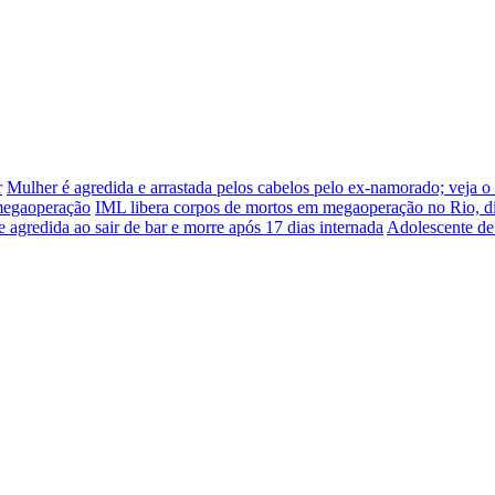
r
Mulher é agredida e arrastada pelos cabelos pelo ex-namorado; veja o
 megaoperação
IML libera corpos de mortos em megaoperação no Rio, d
e agredida ao sair de bar e morre após 17 dias internada
Adolescente de