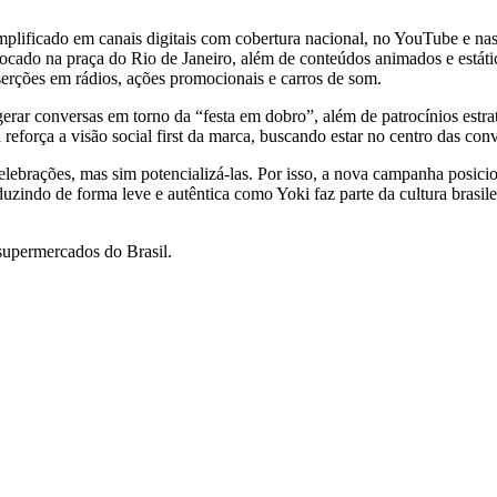
plificado em canais digitais com cobertura nacional, no YouTube e nas 
cado na praça do Rio de Janeiro, além de conteúdos animados e estát
rções em rádios, ações promocionais e carros de som.
erar conversas em torno da “festa em dobro”, além de patrocínios estr
reforça a visão social first da marca, buscando estar no centro das conve
brações, mas sim potencializá-las. Por isso, a nova campanha posicio
duzindo de forma leve e autêntica como Yoki faz parte da cultura bras
 supermercados do Brasil.