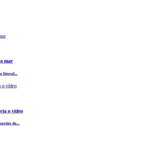
do mar
litoral...
eja o vídeo
ortão do...