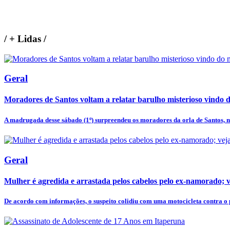
/
+ Lidas
/
Geral
Moradores de Santos voltam a relatar barulho misterioso vindo 
A madrugada desse sábado (1º) surpreendeu os moradores da orla de Santos, no 
Geral
Mulher é agredida e arrastada pelos cabelos pelo ex-namorado; v
De acordo com informações, o suspeito colidiu com uma motocicleta contra o p