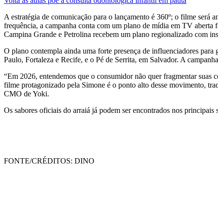
Volta às aulas põe a consulta odontológica infantil em pauta
A estratégia de comunicação para o lançamento é 360º; o filme será am
frequência, a campanha conta com um plano de mídia em TV aberta fo
Campina Grande e Petrolina recebem um plano regionalizado com inse
O plano contempla ainda uma forte presença de influenciadores para g
Paulo, Fortaleza e Recife, e o Pé de Serrita, em Salvador. A campanha 
“Em 2026, entendemos que o consumidor não quer fragmentar suas cele
filme protagonizado pela Simone é o ponto alto desse movimento, tra
CMO de Yoki.
Os sabores oficiais do arraiá já podem ser encontrados nos principais
FONTE/CRÉDITOS:
DINO