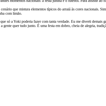
ndes momentos nacionais: a festa junina e o futebol. Para assistir ao fi
enário que mistura elementos típicos do arraiá às cores nacionais. S
inha com limão.
 que só a Yoki poderia fazer com tanta verdade. Eu me diverti demais 
, a gente quer tudo junto. É uma festa em dobro, cheia de alegria, tra