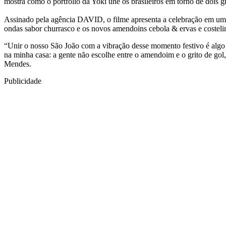
mostra como o portfólio da Yoki une os brasileiros em torno de dois gra
Assinado pela agência DAVID, o filme apresenta a celebração em um c
ondas sabor churrasco e os novos amendoins cebola & ervas e costel
“Unir o nosso São João com a vibração desse momento festivo é algo
na minha casa: a gente não escolhe entre o amendoim e o grito de gol
Mendes.
Publicidade