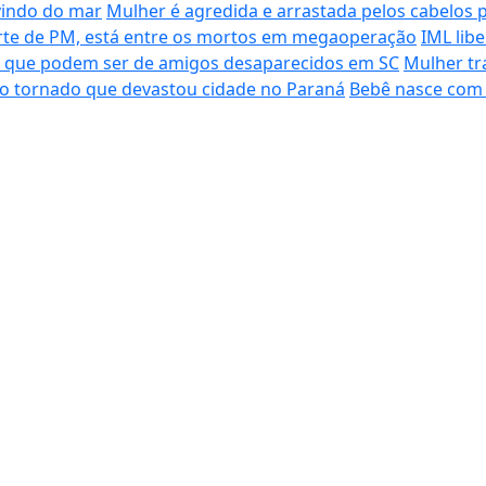
vindo do mar
Mulher é agredida e arrastada pelos cabelos 
morte de PM, está entre os mortos em megaoperação
IML lib
s que podem ser de amigos desaparecidos em SC
Mulher tr
do tornado que devastou cidade no Paraná
Bebê nasce com 