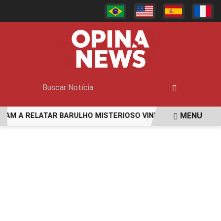
MENU
A RELATAR BARULHO MISTERIOSO VINDO DO MAR
MULHER 
EM ALTA