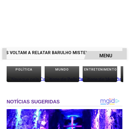
TAM A RELATAR BARULHO MISTERIOSO VINDO DO MAR
MUL
MENU
EM ALTA
POLÍTICA
MUNDO
ENTRETENIMENTO