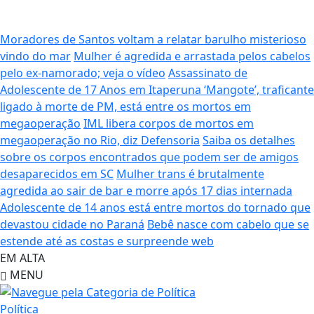
Moradores de Santos voltam a relatar barulho misterioso
vindo do mar
Mulher é agredida e arrastada pelos cabelos
pelo ex-namorado; veja o vídeo
Assassinato de
Adolescente de 17 Anos em Itaperuna
‘Mangote’, traficante
ligado à morte de PM, está entre os mortos em
megaoperação
IML libera corpos de mortos em
megaoperação no Rio, diz Defensoria
Saiba os detalhes
sobre os corpos encontrados que podem ser de amigos
desaparecidos em SC
Mulher trans é brutalmente
agredida ao sair de bar e morre após 17 dias internada
Adolescente de 14 anos está entre mortos do tornado que
devastou cidade no Paraná
Bebê nasce com cabelo que se
estende até as costas e surpreende web
EM ALTA
MENU
Política