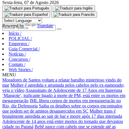
Sexta-feira, 07 de Agosto 2026
Aguarde, carregando...
Powered by
Translate
Início
/
POLICIAL
/
Empregos
/
Guia Comercial
/
Notícias
/
Concursos
/
Contato
/
Web Stories
/
MENU
Moradores de Santos voltam a relatar barulho misterioso vindo do
mar
Mulher é agredida e arrastada pelos cabelos pelo ex-namorado;
veja o vídeo
Assassinato de Adolescente de 17 Anos em Itaperuna
‘Mangote’, traficante ligado à morte de PM, está entre os mortos em
megaoperação
IML libera corpos de mortos em megaoperação no
Rio, diz Defensoria
Saiba os detalhes sobre os corpos encontrados
que podem ser de amigos desaparecidos em SC
Mulher trans é
brutalmente agredida ao sair de bar e morre após 17 dias internada
Adolescente de 14 anos está entre mortos do tornado que devastou
cidade no Paraná
Bebê nasce com cabelo que se estende até as