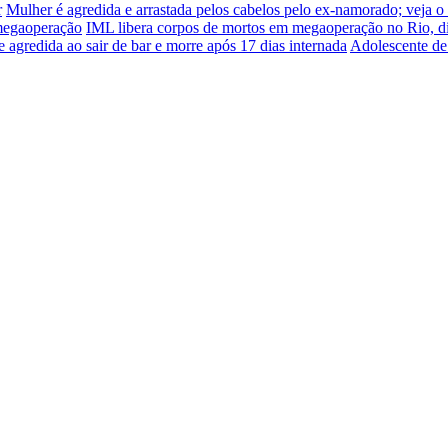
r
Mulher é agredida e arrastada pelos cabelos pelo ex-namorado; veja o
 megaoperação
IML libera corpos de mortos em megaoperação no Rio, d
e agredida ao sair de bar e morre após 17 dias internada
Adolescente de