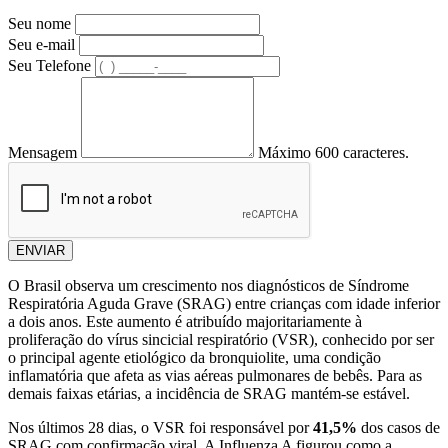
Seu nome
Seu e-mail
Seu Telefone
Mensagem
Máximo 600 caracteres.
ENVIAR
O Brasil observa um crescimento nos diagnósticos de Síndrome
Respiratória Aguda Grave (SRAG) entre crianças com idade inferior
a dois anos. Este aumento é atribuído majoritariamente à
proliferação do vírus sincicial respiratório (VSR), conhecido por ser
o principal agente etiológico da bronquiolite, uma condição
inflamatória que afeta as vias aéreas pulmonares de bebês. Para as
demais faixas etárias, a incidência de SRAG mantém-se estável.
Nos últimos 28 dias, o VSR foi responsável por
41,5%
dos casos de
SRAG com confirmação viral. A Influenza A figurou como a