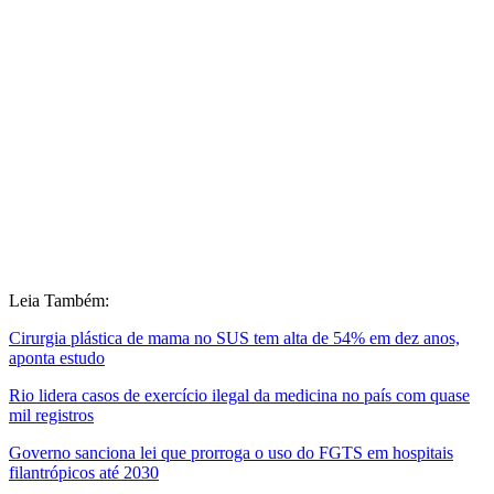
Leia Também:
Cirurgia plástica de mama no SUS tem alta de 54% em dez anos,
aponta estudo
Rio lidera casos de exercício ilegal da medicina no país com quase
mil registros
Governo sanciona lei que prorroga o uso do FGTS em hospitais
filantrópicos até 2030