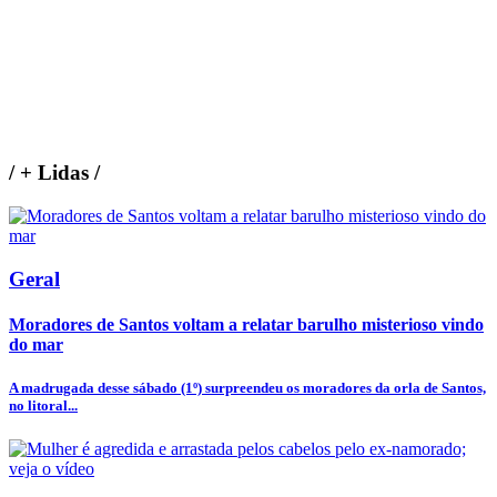
/
+ Lidas
/
Geral
Moradores de Santos voltam a relatar barulho misterioso vindo
do mar
A madrugada desse sábado (1º) surpreendeu os moradores da orla de Santos,
no litoral...