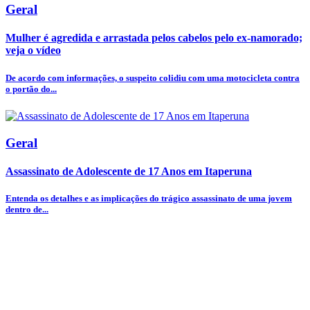
Geral
Mulher é agredida e arrastada pelos cabelos pelo ex-namorado;
veja o vídeo
De acordo com informações, o suspeito colidiu com uma motocicleta contra
o portão do...
Geral
Assassinato de Adolescente de 17 Anos em Itaperuna
Entenda os detalhes e as implicações do trágico assassinato de uma jovem
dentro de...