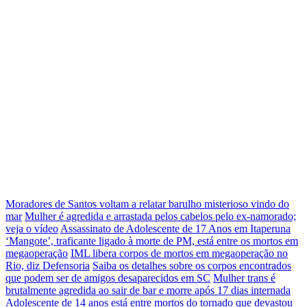
Moradores de Santos voltam a relatar barulho misterioso vindo do
mar
Mulher é agredida e arrastada pelos cabelos pelo ex-namorado;
veja o vídeo
Assassinato de Adolescente de 17 Anos em Itaperuna
‘Mangote’, traficante ligado à morte de PM, está entre os mortos em
megaoperação
IML libera corpos de mortos em megaoperação no
Rio, diz Defensoria
Saiba os detalhes sobre os corpos encontrados
que podem ser de amigos desaparecidos em SC
Mulher trans é
brutalmente agredida ao sair de bar e morre após 17 dias internada
Adolescente de 14 anos está entre mortos do tornado que devastou