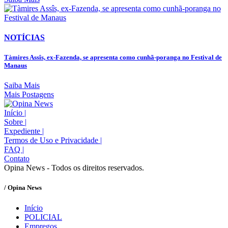
NOTÍCIAS
Tàmires Assîs, ex-Fazenda, se apresenta como cunhã-poranga no Festival de
Manaus
Saiba Mais
Mais Postagens
Início
|
Sobre
|
Expediente
|
Termos de Uso e Privacidade
|
FAQ
|
Contato
Opina News - Todos os direitos reservados.
/ Opina News
Início
POLICIAL
Empregos