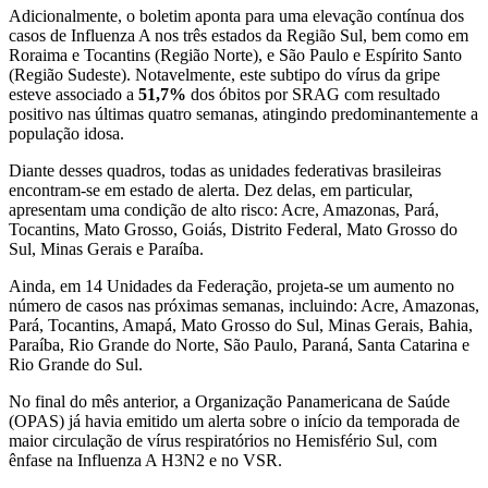
Adicionalmente, o boletim aponta para uma elevação contínua dos
casos de Influenza A nos três estados da Região Sul, bem como em
Roraima e Tocantins (Região Norte), e São Paulo e Espírito Santo
(Região Sudeste). Notavelmente, este subtipo do vírus da gripe
esteve associado a
51,7%
dos óbitos por SRAG com resultado
positivo nas últimas quatro semanas, atingindo predominantemente a
população idosa.
Diante desses quadros, todas as unidades federativas brasileiras
encontram-se em estado de alerta. Dez delas, em particular,
apresentam uma condição de alto risco: Acre, Amazonas, Pará,
Tocantins, Mato Grosso, Goiás, Distrito Federal, Mato Grosso do
Sul, Minas Gerais e Paraíba.
Ainda, em 14 Unidades da Federação, projeta-se um aumento no
número de casos nas próximas semanas, incluindo: Acre, Amazonas,
Pará, Tocantins, Amapá, Mato Grosso do Sul, Minas Gerais, Bahia,
Paraíba, Rio Grande do Norte, São Paulo, Paraná, Santa Catarina e
Rio Grande do Sul.
No final do mês anterior, a Organização Panamericana de Saúde
(OPAS) já havia emitido um alerta sobre o início da temporada de
maior circulação de vírus respiratórios no Hemisfério Sul, com
ênfase na Influenza A H3N2 e no VSR.