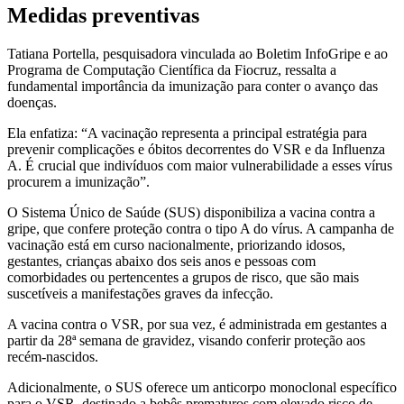
Medidas preventivas
Tatiana Portella, pesquisadora vinculada ao Boletim InfoGripe e ao
Programa de Computação Científica da Fiocruz, ressalta a
fundamental importância da imunização para conter o avanço das
doenças.
Ela enfatiza: “A vacinação representa a principal estratégia para
prevenir complicações e óbitos decorrentes do VSR e da Influenza
A. É crucial que indivíduos com maior vulnerabilidade a esses vírus
procurem a imunização”.
O Sistema Único de Saúde (SUS) disponibiliza a vacina contra a
gripe, que confere proteção contra o tipo A do vírus. A campanha de
vacinação está em curso nacionalmente, priorizando idosos,
gestantes, crianças abaixo dos seis anos e pessoas com
comorbidades ou pertencentes a grupos de risco, que são mais
suscetíveis a manifestações graves da infecção.
A vacina contra o VSR, por sua vez, é administrada em gestantes a
partir da 28ª semana de gravidez, visando conferir proteção aos
recém-nascidos.
Adicionalmente, o SUS oferece um anticorpo monoclonal específico
para o VSR, destinado a bebês prematuros com elevado risco de