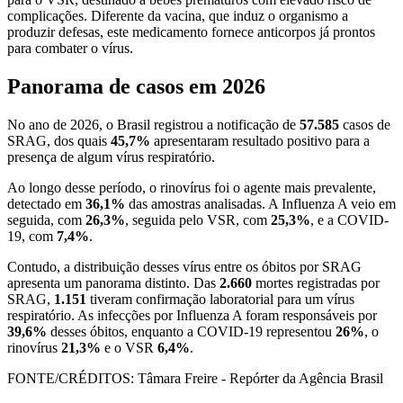
complicações. Diferente da vacina, que induz o organismo a
produzir defesas, este medicamento fornece anticorpos já prontos
para combater o vírus.
Panorama de casos em 2026
No ano de 2026, o Brasil registrou a notificação de
57.585
casos de
SRAG, dos quais
45,7%
apresentaram resultado positivo para a
presença de algum vírus respiratório.
Ao longo desse período, o rinovírus foi o agente mais prevalente,
detectado em
36,1%
das amostras analisadas. A Influenza A veio em
seguida, com
26,3%
, seguida pelo VSR, com
25,3%
, e a COVID-
19, com
7,4%
.
Contudo, a distribuição desses vírus entre os óbitos por SRAG
apresenta um panorama distinto. Das
2.660
mortes registradas por
SRAG,
1.151
tiveram confirmação laboratorial para um vírus
respiratório. As infecções por Influenza A foram responsáveis por
39,6%
desses óbitos, enquanto a COVID-19 representou
26%
, o
rinovírus
21,3%
e o VSR
6,4%
.
FONTE/CRÉDITOS:
Tâmara Freire - Repórter da Agência Brasil