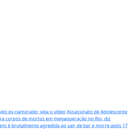
pelo ex-namorado; veja o vídeo
Assassinato de Adolescente
era corpos de mortos em megaoperação no Rio, diz
ans é brutalmente agredida ao sair de bar e morre após 17