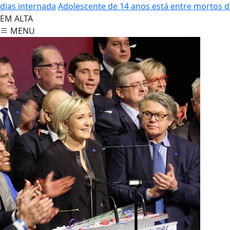
dias internada
Adolescente de 14 anos está entre mortos 
EM ALTA
MENU