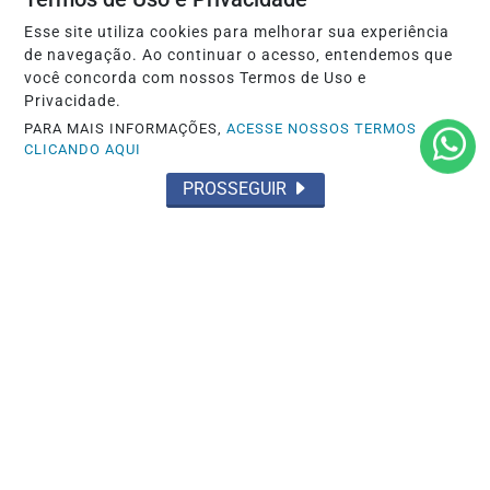
Quem responde por encomendas
Esse site utiliza cookies para melhorar sua experiência
extraviadas no condomínio?
de navegação. Ao continuar o acesso, entendemos que
você concorda com nossos Termos de Uso e
Saiba Mais
Privacidade.
PARA MAIS INFORMAÇÕES,
ACESSE NOSSOS TERMOS
CLICANDO AQUI
PROSSEGUIR
ECONOMIA
Retiradas da poupança superam
depósitos em R$ 7,15 bilhões no mês de
julho
Saiba Mais