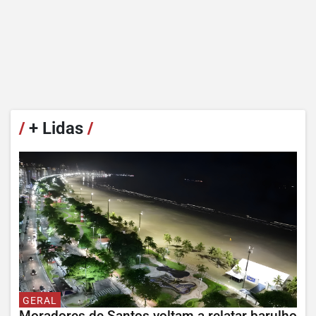
/
+ Lidas
/
GERAL
Moradores de Santos voltam a relatar barulho