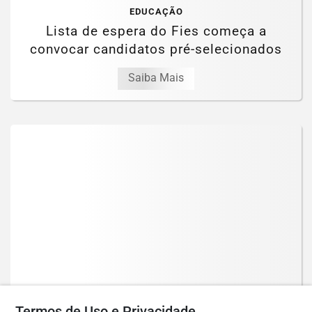
EDUCAÇÃO
Lista de espera do Fies começa a
convocar candidatos pré-selecionados
Saiba Mais
GERAL
Termos de Uso e Privacidade