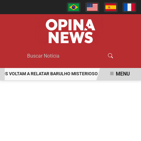
MENU
 VOLTAM A RELATAR BARULHO MISTERIOSO VINDO DO MAR
MULH
EM ALTA