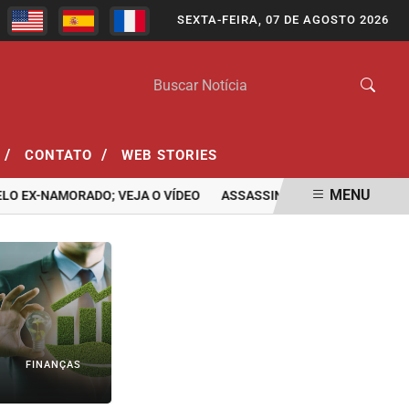
SEXTA-FEIRA, 07 DE AGOSTO 2026
/
/
CONTATO
WEB STORIES
MENU
NAMORADO; VEJA O VÍDEO
ASSASSINATO DE ADOLESCENTE DE 1
FINANÇAS