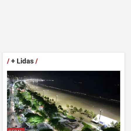
/
+ Lidas
/