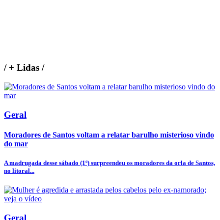
/
+ Lidas
/
Geral
Moradores de Santos voltam a relatar barulho misterioso vindo
do mar
A madrugada desse sábado (1º) surpreendeu os moradores da orla de Santos,
no litoral...
Geral