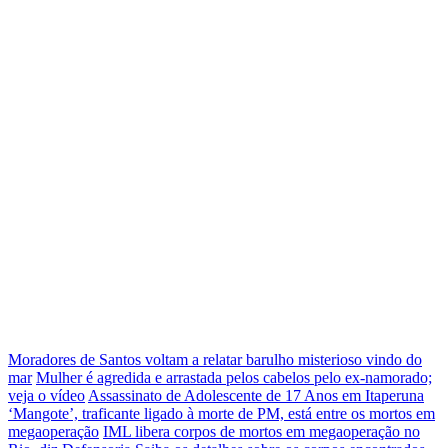
Moradores de Santos voltam a relatar barulho misterioso vindo do
mar
Mulher é agredida e arrastada pelos cabelos pelo ex-namorado;
veja o vídeo
Assassinato de Adolescente de 17 Anos em Itaperuna
‘Mangote’, traficante ligado à morte de PM, está entre os mortos em
megaoperação
IML libera corpos de mortos em megaoperação no