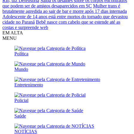
Rio, diz Defensoria
Saiba os detalhes sobre os corpos encontrados
que podem ser de amigos desaparecidos em SC
Mulher trans é
brutalmente agredida ao sair de bar e morre após 17 dias internada
Adolescente de 14 anos está entre mortos do tornado que devastou
cidade no Paraná
Bebê nasce com cabelo que se estende até as
costas e surpreende web
EM ALTA
MENU
Política
Mundo
Entretenimento
Policial
Saúde
NOTÍCIAS