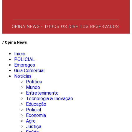
OPINA NEWS - TODOS OS DIREITOS RESERVADOS.
/ Opina News
Início
POLICIAL
Empregos
Guia Comercial
Notícias
Política
Mundo
Entretenimento
Tecnologia & Inovação
Educação
Policial
Economia
Agro
Justiça