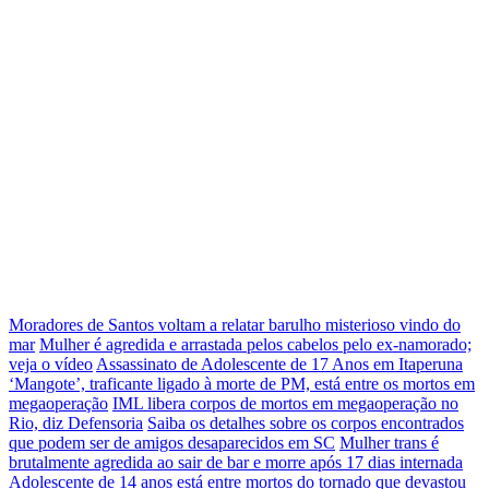
Moradores de Santos voltam a relatar barulho misterioso vindo do
mar
Mulher é agredida e arrastada pelos cabelos pelo ex-namorado;
veja o vídeo
Assassinato de Adolescente de 17 Anos em Itaperuna
‘Mangote’, traficante ligado à morte de PM, está entre os mortos em
megaoperação
IML libera corpos de mortos em megaoperação no
Rio, diz Defensoria
Saiba os detalhes sobre os corpos encontrados
que podem ser de amigos desaparecidos em SC
Mulher trans é
brutalmente agredida ao sair de bar e morre após 17 dias internada
Adolescente de 14 anos está entre mortos do tornado que devastou