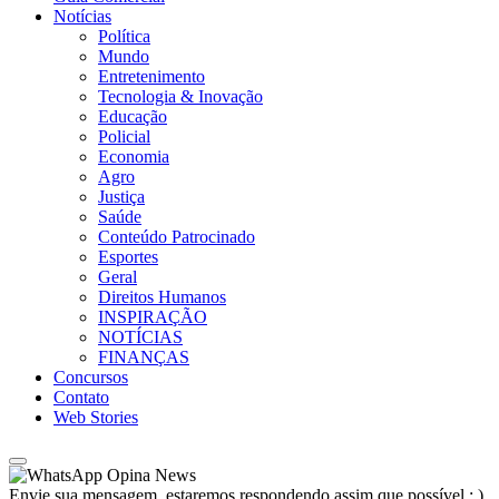
Notícias
Política
Mundo
Entretenimento
Tecnologia & Inovação
Educação
Policial
Economia
Agro
Justiça
Saúde
Conteúdo Patrocinado
Esportes
Geral
Direitos Humanos
INSPIRAÇÃO
NOTÍCIAS
FINANÇAS
Concursos
Contato
Web Stories
Opina News
Envie sua mensagem, estaremos respondendo assim que possível ; )