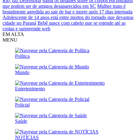
Rio, diz Defensoria
Saiba os detalhes sobre os corpos encontrados
que podem ser de amigos desaparecidos em SC
Mulher trans é
brutalmente agredida ao sair de bar e morre após 17 dias internada
Adolescente de 14 anos está entre mortos do tornado que devastou
cidade no Paraná
Bebê nasce com cabelo que se estende até as
costas e surpreende web
EM ALTA
MENU
Política
Mundo
Entretenimento
Policial
Saúde
NOTÍCIAS