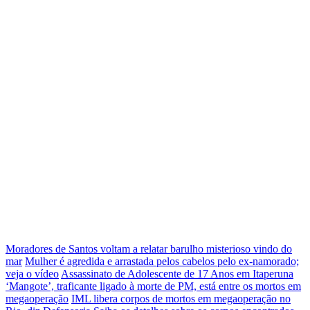
Moradores de Santos voltam a relatar barulho misterioso vindo do
mar
Mulher é agredida e arrastada pelos cabelos pelo ex-namorado;
veja o vídeo
Assassinato de Adolescente de 17 Anos em Itaperuna
‘Mangote’, traficante ligado à morte de PM, está entre os mortos em
megaoperação
IML libera corpos de mortos em megaoperação no