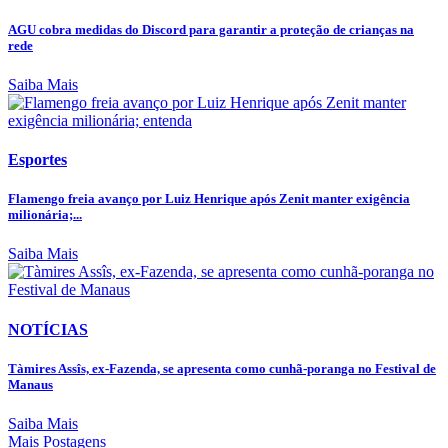
AGU cobra medidas do Discord para garantir a proteção de crianças na
rede
Saiba Mais
Esportes
Flamengo freia avanço por Luiz Henrique após Zenit manter exigência
milionária;...
Saiba Mais
NOTÍCIAS
Tàmires Assîs, ex-Fazenda, se apresenta como cunhã-poranga no Festival de
Manaus
Saiba Mais
Mais Postagens