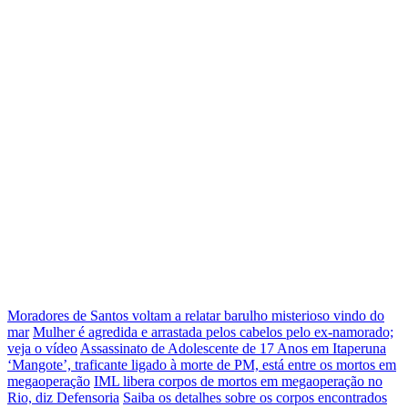
Moradores de Santos voltam a relatar barulho misterioso vindo do
mar
Mulher é agredida e arrastada pelos cabelos pelo ex-namorado;
veja o vídeo
Assassinato de Adolescente de 17 Anos em Itaperuna
‘Mangote’, traficante ligado à morte de PM, está entre os mortos em
megaoperação
IML libera corpos de mortos em megaoperação no
Rio, diz Defensoria
Saiba os detalhes sobre os corpos encontrados