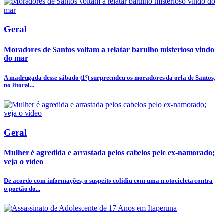
Geral
Moradores de Santos voltam a relatar barulho misterioso vindo
do mar
A madrugada desse sábado (1º) surpreendeu os moradores da orla de Santos,
no litoral...
Geral
Mulher é agredida e arrastada pelos cabelos pelo ex-namorado;
veja o vídeo
De acordo com informações, o suspeito colidiu com uma motocicleta contra
o portão do...