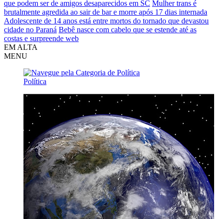
que podem ser de amigos desaparecidos em SC
Mulher trans é
brutalmente agredida ao sair de bar e morre após 17 dias internada
Adolescente de 14 anos está entre mortos do tornado que devastou
cidade no Paraná
Bebê nasce com cabelo que se estende até as
costas e surpreende web
EM ALTA
MENU
Política