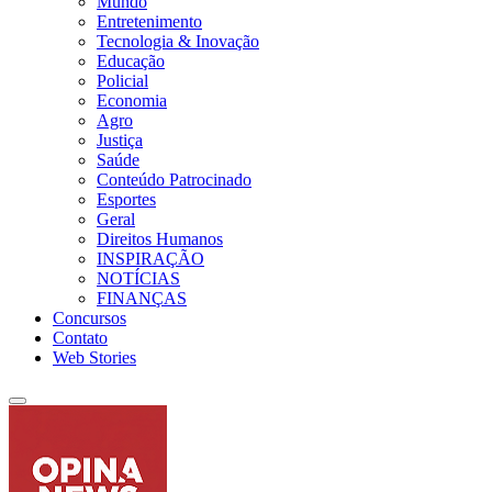
Mundo
Entretenimento
Tecnologia & Inovação
Educação
Policial
Economia
Agro
Justiça
Saúde
Conteúdo Patrocinado
Esportes
Geral
Direitos Humanos
INSPIRAÇÃO
NOTÍCIAS
FINANÇAS
Concursos
Contato
Web Stories