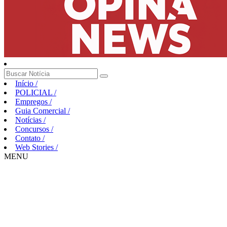
Início
/
POLICIAL
/
Empregos
/
Guia Comercial
/
Notícias
/
Concursos
/
Contato
/
Web Stories
/
MENU