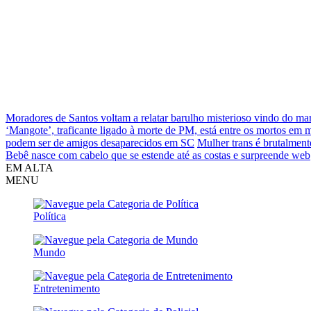
Moradores de Santos voltam a relatar barulho misterioso vindo do ma
‘Mangote’, traficante ligado à morte de PM, está entre os mortos em
podem ser de amigos desaparecidos em SC
Mulher trans é brutalment
Bebê nasce com cabelo que se estende até as costas e surpreende web
EM ALTA
MENU
Política
Mundo
Entretenimento