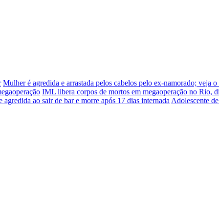
r
Mulher é agredida e arrastada pelos cabelos pelo ex-namorado; veja o
 megaoperação
IML libera corpos de mortos em megaoperação no Rio, d
e agredida ao sair de bar e morre após 17 dias internada
Adolescente de