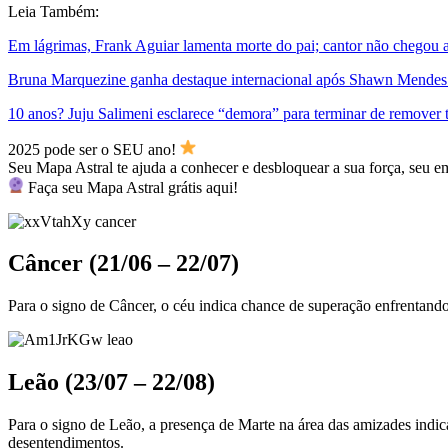
Leia Também:
Em lágrimas, Frank Aguiar lamenta morte do pai; cantor não chegou 
Bruna Marquezine ganha destaque internacional após Shawn Mendes
10 anos? Juju Salimeni esclarece “demora” para terminar de remover
2025 pode ser o SEU ano! ​
Seu Mapa Astral te ajuda a conhecer e desbloquear a sua força, seu e
Faça seu Mapa Astral grátis aqui!
Câncer (21/06 – 22/07)
Para o signo de Câncer, o céu indica chance de superação enfrentando
Leão (23/07 – 22/08)
Para o signo de Leão, a presença de Marte na área das amizades indic
desentendimentos.