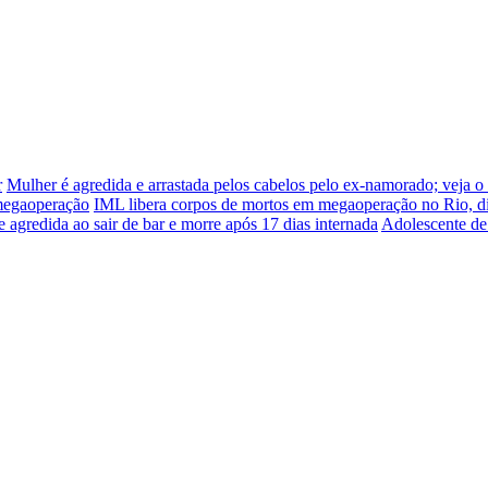
r
Mulher é agredida e arrastada pelos cabelos pelo ex-namorado; veja o
 megaoperação
IML libera corpos de mortos em megaoperação no Rio, d
e agredida ao sair de bar e morre após 17 dias internada
Adolescente de