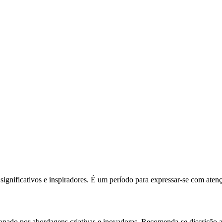
de significativos e inspiradores. É um período para expressar-se com at
onado por abordagens criativas e inovadoras. Recomenda-se discrição ao