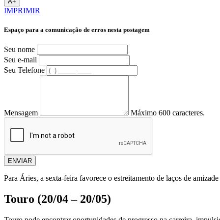
A+
IMPRIMIR
Espaço para a comunicação de erros nesta postagem
Seu nome
Seu e-mail
Seu Telefone
Mensagem
Máximo 600 caracteres.
ENVIAR
Para Áries, a sexta-feira favorece o estreitamento de laços de amiza
Touro (20/04 – 20/05)
Touro pode encontrar oportunidades de progresso na carreira, impulsi