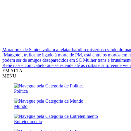
Moradores de Santos voltam a relatar barulho misterioso vindo do ma
‘Mangote’, traficante ligado à morte de PM, está entre os mortos em
podem ser de amigos desaparecidos em SC
Mulher trans é brutalment
Bebê nasce com cabelo que se estende até as costas e surpreende web
EM ALTA
MENU
Política
Mundo
Entretenimento