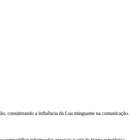
enção, considerando a influência da Lua minguante na comunicação.
 compartilhar informações pessoais e agir de forma estratégica.