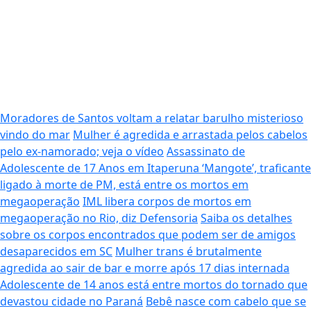
Moradores de Santos voltam a relatar barulho misterioso
vindo do mar
Mulher é agredida e arrastada pelos cabelos
pelo ex-namorado; veja o vídeo
Assassinato de
Adolescente de 17 Anos em Itaperuna
‘Mangote’, traficante
ligado à morte de PM, está entre os mortos em
megaoperação
IML libera corpos de mortos em
megaoperação no Rio, diz Defensoria
Saiba os detalhes
sobre os corpos encontrados que podem ser de amigos
desaparecidos em SC
Mulher trans é brutalmente
agredida ao sair de bar e morre após 17 dias internada
Adolescente de 14 anos está entre mortos do tornado que
devastou cidade no Paraná
Bebê nasce com cabelo que se