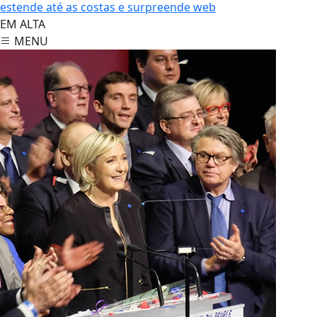
estende até as costas e surpreende web
EM ALTA
MENU