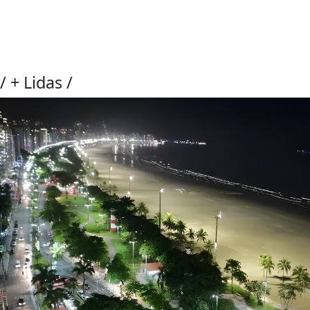
/
+ Lidas
/