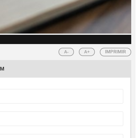
A-
A+
IMPRIMIR
EM