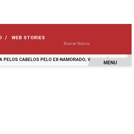
/
O
WEB STORIES
OS CABELOS PELO EX-NAMORADO; VEJA O VÍDEO
ASSASSIN
MENU