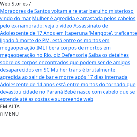
Web Stories
/
Moradores de Santos voltam a relatar barulho misterioso
vindo do mar
Mulher é agredida e arrastada pelos cabelos
pelo ex-namorado; veja o vídeo
Assassinato de
Adolescente de 17 Anos em Itaperuna
‘Mangote’, traficante
ligado à morte de PM, está entre os mortos em
megaoperação
IML libera corpos de mortos em
megaoperação no Rio, diz Defensoria
Saiba os detalhes
sobre os corpos encontrados que podem ser de amigos
desaparecidos em SC
Mulher trans é brutalmente
agredida ao sair de bar e morre após 17 dias internada
Adolescente de 14 anos está entre mortos do tornado que
devastou cidade no Paraná
Bebê nasce com cabelo que se
estende até as costas e surpreende web
EM ALTA
MENU