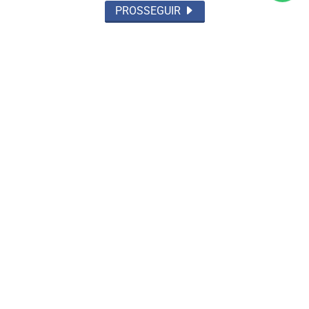
PROSSEGUIR
POLICIAL
Polícia Militar reforça policiamento nas
estações da CPTM durante paralisação...
Saiba Mais
MAIS POSTAGENS