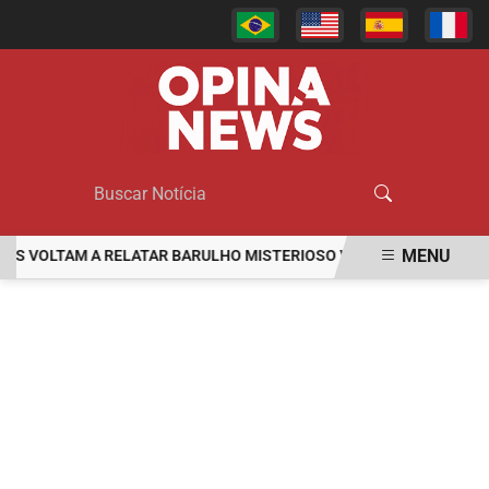
MENU
OLTAM A RELATAR BARULHO MISTERIOSO VINDO DO MAR
MULHE
EM ALTA