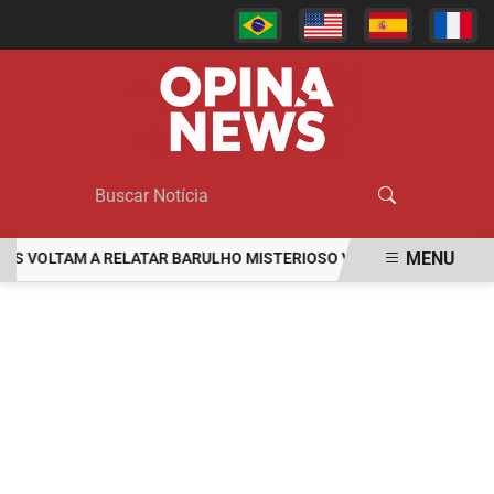
MENU
OLTAM A RELATAR BARULHO MISTERIOSO VINDO DO MAR
MULHER
EM ALTA