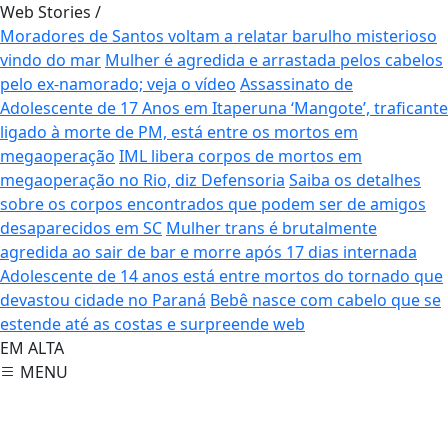
Web Stories
/
Moradores de Santos voltam a relatar barulho misterioso
vindo do mar
Mulher é agredida e arrastada pelos cabelos
pelo ex-namorado; veja o vídeo
Assassinato de
Adolescente de 17 Anos em Itaperuna
‘Mangote’, traficante
ligado à morte de PM, está entre os mortos em
megaoperação
IML libera corpos de mortos em
megaoperação no Rio, diz Defensoria
Saiba os detalhes
sobre os corpos encontrados que podem ser de amigos
desaparecidos em SC
Mulher trans é brutalmente
agredida ao sair de bar e morre após 17 dias internada
Adolescente de 14 anos está entre mortos do tornado que
devastou cidade no Paraná
Bebê nasce com cabelo que se
estende até as costas e surpreende web
EM ALTA
MENU