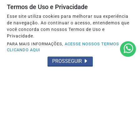
Termos de Uso e Privacidade
Esse site utiliza cookies para melhorar sua experiência
de navegação. Ao continuar o acesso, entendemos que
você concorda com nossos Termos de Uso e
NOTÍCIAS
Privacidade.
Novo programa de Leo Dias na Band vai
PARA MAIS INFORMAÇÕES,
ACESSE NOSSOS TERMOS
começar com Belo e Patrícia Abravanel
CLICANDO AQUI
Saiba Mais
PROSSEGUIR
MAIS POSTAGENS