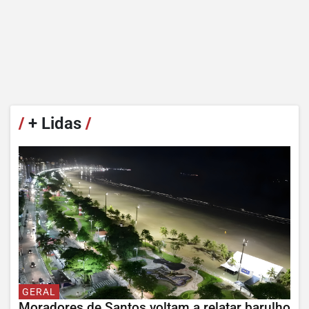
/
+ Lidas
/
GERAL
Moradores de Santos voltam a relatar barulho