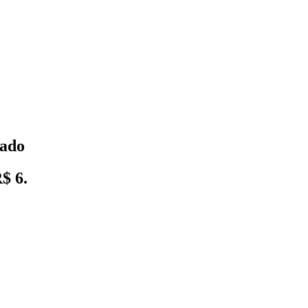
bado
$ 6.