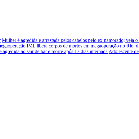
r
Mulher é agredida e arrastada pelos cabelos pelo ex-namorado; veja o
 megaoperação
IML libera corpos de mortos em megaoperação no Rio, d
e agredida ao sair de bar e morre após 17 dias internada
Adolescente de