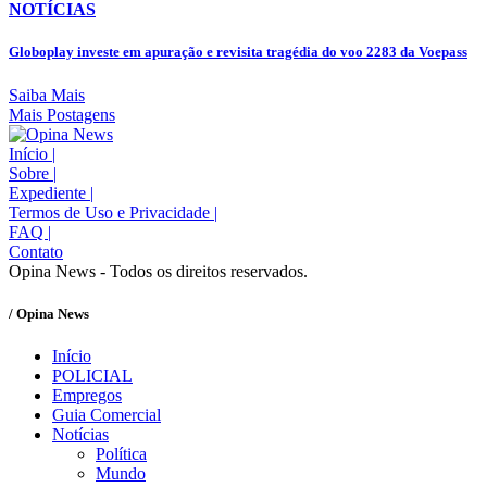
NOTÍCIAS
Globoplay investe em apuração e revisita tragédia do voo 2283 da Voepass
Saiba Mais
Mais Postagens
Início
|
Sobre
|
Expediente
|
Termos de Uso e Privacidade
|
FAQ
|
Contato
Opina News - Todos os direitos reservados.
/ Opina News
Início
POLICIAL
Empregos
Guia Comercial
Notícias
Política
Mundo