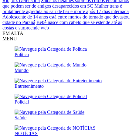
Rio, diz Defensoria
Saiba os detalhes sobre os corpos encontrados
que podem ser de amigos desaparecidos em SC
Mulher trans é
brutalmente agredida ao sair de bar e morre após 17 dias internada
Adolescente de 14 anos está entre mortos do tornado que devastou
cidade no Paraná
Bebê nasce com cabelo que se estende até as
costas e surpreende web
EM ALTA
MENU
Política
Mundo
Entretenimento
Policial
Saúde
NOTÍCIAS