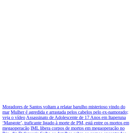
Moradores de Santos voltam a relatar barulho misterioso vindo do
mar
Mulher é agredida e arrastada pelos cabelos pelo ex-namorado;
veja o vídeo
Assassinato de Adolescente de 17 Anos em Itaperuna
‘Mangote’, traficante ligado à morte de PM, está entre os mortos em
megaoperação
IML libera corpos de mortos em megaoperação no