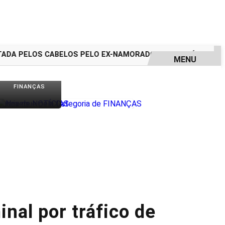
A PELOS CABELOS PELO EX-NAMORADO; VEJA O VÍDEO
ASS
MENU
FINANÇAS
inal por tráfico de