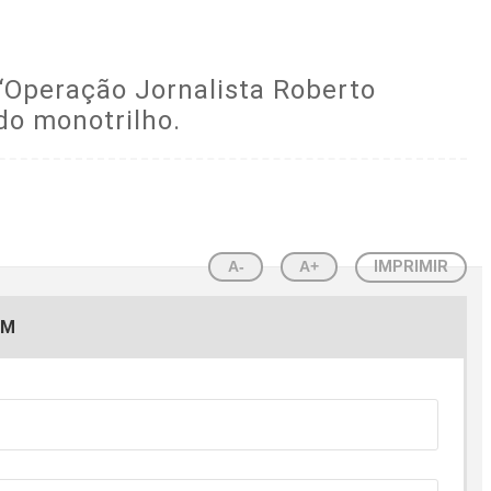
“Operação Jornalista Roberto
do monotrilho.
A-
A+
IMPRIMIR
EM