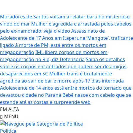
Moradores de Santos voltam a relatar barulho misterioso
vindo do mar
Mulher é agredida e arrastada pelos cabelos
pelo ex-namorado; veja o vídeo
Assassinato de
Adolescente de 17 Anos em Itaperuna
‘Mangote’, traficante
ligado à morte de PM, está entre os mortos em
megaoperação
IML libera corpos de mortos em
megaoperação no Rio, diz Defensoria
Saiba os detalhes
sobre os corpos encontrados que podem ser de amigos
desaparecidos em SC
Mulher trans é brutalmente
agredida ao sair de bar e morre após 17 dias internada
Adolescente de 14 anos está entre mortos do tornado que
devastou cidade no Paraná
Bebê nasce com cabelo que se
estende até as costas e surpreende web
EM ALTA
MENU
Política