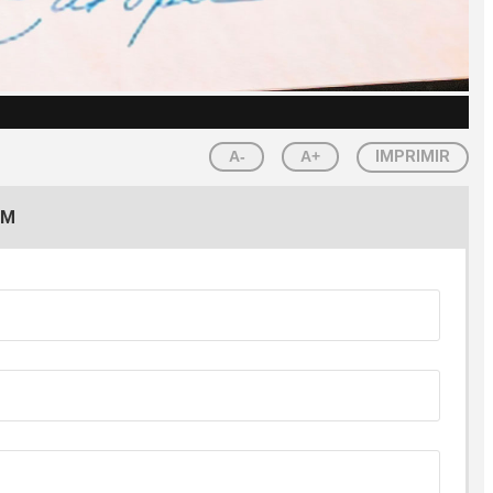
A-
A+
IMPRIMIR
EM