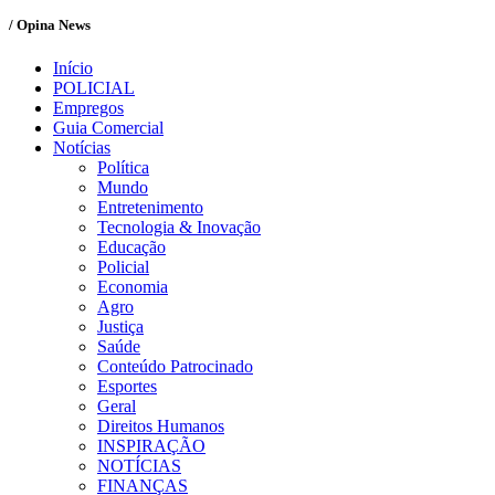
/ Opina News
Início
POLICIAL
Empregos
Guia Comercial
Notícias
Política
Mundo
Entretenimento
Tecnologia & Inovação
Educação
Policial
Economia
Agro
Justiça
Saúde
Conteúdo Patrocinado
Esportes
Geral
Direitos Humanos
INSPIRAÇÃO
NOTÍCIAS
FINANÇAS