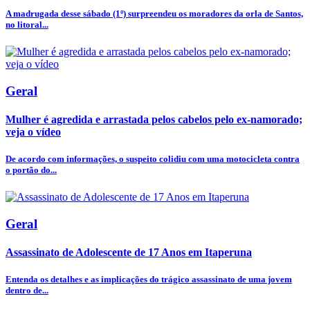
A madrugada desse sábado (1º) surpreendeu os moradores da orla de Santos,
no litoral...
Geral
Mulher é agredida e arrastada pelos cabelos pelo ex-namorado;
veja o vídeo
De acordo com informações, o suspeito colidiu com uma motocicleta contra
o portão do...
Geral
Assassinato de Adolescente de 17 Anos em Itaperuna
Entenda os detalhes e as implicações do trágico assassinato de uma jovem
dentro de...