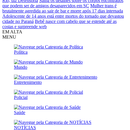
Rio, diz Defensoria
Saiba os detalhes sobre os corpos encontrados
que podem ser de amigos desaparecidos em SC
Mulher trans é
brutalmente agredida ao sair de bar e morre após 17 dias internada
Adolescente de 14 anos está entre mortos do tornado que devastou
cidade no Paraná
Bebê nasce com cabelo que se estende até as
costas e surpreende web
EM ALTA
MENU
Política
Mundo
Entretenimento
Policial
Saúde
NOTÍCIAS