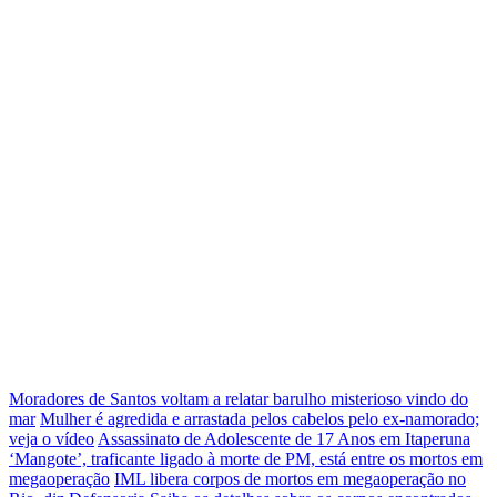
Moradores de Santos voltam a relatar barulho misterioso vindo do
mar
Mulher é agredida e arrastada pelos cabelos pelo ex-namorado;
veja o vídeo
Assassinato de Adolescente de 17 Anos em Itaperuna
‘Mangote’, traficante ligado à morte de PM, está entre os mortos em
megaoperação
IML libera corpos de mortos em megaoperação no