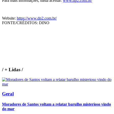
Para mais informações, basta acessar:
www.dp2.com.br/
Website:
https://www.dp2.com.br/
FONTE/CRÉDITOS:
DINO
/
+ Lidas
/
Geral
Moradores de Santos voltam a relatar barulho misterioso vindo
do mar