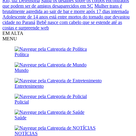
Rio, diz Defensoria
Saiba os detalhes sobre os corpos encontrados
que podem ser de amigos desaparecidos em SC
Mulher trans é
brutalmente agredida ao sair de bar e morre após 17 dias internada
Adolescente de 14 anos está entre mortos do tornado que devastou
cidade no Paraná
Bebê nasce com cabelo que se estende até as
costas e surpreende web
EM ALTA
MENU
Política
Mundo
Entretenimento
Policial
Saúde
NOTÍCIAS