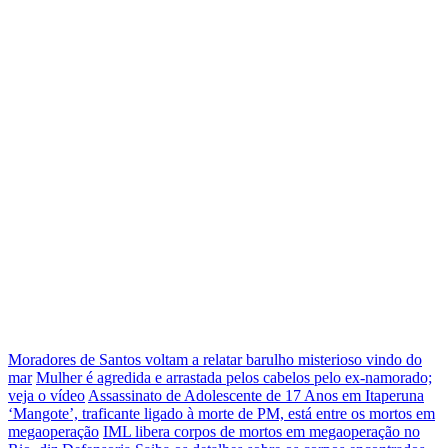
Moradores de Santos voltam a relatar barulho misterioso vindo do
mar
Mulher é agredida e arrastada pelos cabelos pelo ex-namorado;
veja o vídeo
Assassinato de Adolescente de 17 Anos em Itaperuna
‘Mangote’, traficante ligado à morte de PM, está entre os mortos em
megaoperação
IML libera corpos de mortos em megaoperação no