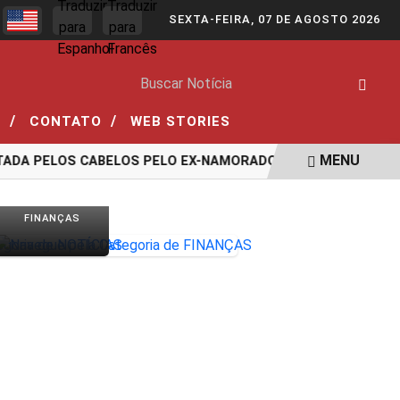
SEXTA-FEIRA, 07 DE AGOSTO 2026
/
/
S
CONTATO
WEB STORIES
MENU
ADA PELOS CABELOS PELO EX-NAMORADO; VEJA O VÍDEO
A
FINANÇAS