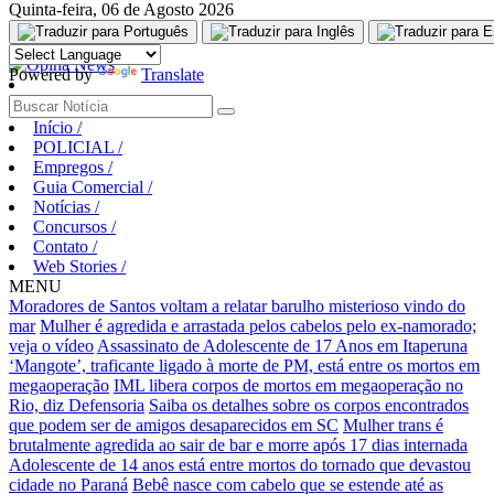
Quinta-feira, 06 de Agosto 2026
Aguarde, carregando...
Powered by
Translate
Início
/
POLICIAL
/
Empregos
/
Guia Comercial
/
Notícias
/
Concursos
/
Contato
/
Web Stories
/
MENU
Moradores de Santos voltam a relatar barulho misterioso vindo do
mar
Mulher é agredida e arrastada pelos cabelos pelo ex-namorado;
veja o vídeo
Assassinato de Adolescente de 17 Anos em Itaperuna
‘Mangote’, traficante ligado à morte de PM, está entre os mortos em
megaoperação
IML libera corpos de mortos em megaoperação no
Rio, diz Defensoria
Saiba os detalhes sobre os corpos encontrados
que podem ser de amigos desaparecidos em SC
Mulher trans é
brutalmente agredida ao sair de bar e morre após 17 dias internada
Adolescente de 14 anos está entre mortos do tornado que devastou
cidade no Paraná
Bebê nasce com cabelo que se estende até as