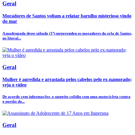
Geral
Moradores de Santos voltam a relatar barulho misterioso vindo
do mar
A madrugada desse sábado (1º) surpreendeu os moradores da orla de Santos,
no litoral...
Geral
Mulher é agredida e arrastada pelos cabelos pelo ex-namorado;
veja o vídeo
De acordo com informações, o suspeito colidiu com uma motocicleta contra
o portão do...
Geral