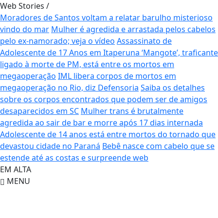
Web Stories
/
Moradores de Santos voltam a relatar barulho misterioso
vindo do mar
Mulher é agredida e arrastada pelos cabelos
pelo ex-namorado; veja o vídeo
Assassinato de
Adolescente de 17 Anos em Itaperuna
‘Mangote’, traficante
ligado à morte de PM, está entre os mortos em
megaoperação
IML libera corpos de mortos em
megaoperação no Rio, diz Defensoria
Saiba os detalhes
sobre os corpos encontrados que podem ser de amigos
desaparecidos em SC
Mulher trans é brutalmente
agredida ao sair de bar e morre após 17 dias internada
Adolescente de 14 anos está entre mortos do tornado que
devastou cidade no Paraná
Bebê nasce com cabelo que se
estende até as costas e surpreende web
EM ALTA
MENU