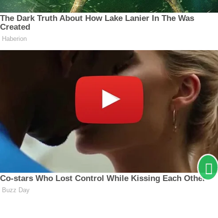
Termos de Uso e Privacidade
Esse site utiliza cookies para melhorar sua
experiência de navegação. Ao continuar o acesso,
entendemos que você concorda com nossos Termos
de Uso e Privacidade.
PARA MAIS INFORMAÇÕES,
ACESSE NOSSOS TERMOS
CLICANDO AQUI
PROSSEGUIR