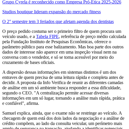
Grupo Cyrela é reconhecido como Empresa Pró-Ética 2025-2026
Studios boutique lideram expansão do mercado fitness
O 2° semestre tem 3 feriados que afetam agenda dos dentistas
O preço pedido costuma ser o primeiro filtro de quem procura um
veículo usado, e a
Tabela FIPE
, referência de preço médio calculada
pela Fundação Instituto de Pesquisas Econômicas, oferece o
parâmetro público para esse balizamento. Mas boa parte dos outros
dados de interesse não aparece em uma inspeção visual nem na
conversa com o vendedor, e só se torna acessível por meio do
cruzamento de bases oficiais.
A dispersão dessas informações em sistemas distintos é um dos
entraves de quem precisa de uma leitura rápida e completa antes de
decidir. A proposta da Info Verifica de reunir as diferentes camadas
de análise em um só ambiente busca responder a essa dificuldade,
segundo o CEO. "A centralização permite acessar diversas
informações em um só lugar, tornando a análise mais rápida, prática
e confiável", afirma.
Samuel explica, ainda, que o exame não se restringe ao veículo. A
checagem de quem está dos dois lados da negociação e a análise de
crédito compõem, ao lado da consulta veicular, um perímetro mais
amplo de segurança na transação, ajudando a identificar potenciais