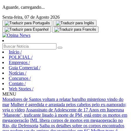
Aguarde, carregando...
Sexta-feira, 07 de Agosto 2026
Início
/
POLICIAL
/
Empregos
/
Guia Comercial
/
Notícias
/
Concursos
/
Contato
/
Web Stories
/
MENU
Moradores de Santos voltam a relatar barulho misterioso vindo do
mar
Mulher é agredida e arrastada pelos cabelos pelo ex-namorado;
veja o vídeo
Assassinato de Adolescente de 17 Anos em Itaperuna
‘Mangote’, traficante ligado à morte de PM, está entre os mortos em
megaoperação
IML libera corpos de mortos em megaoperação no
Rio, diz Defensoria
Saiba os detalhes sobre os corpos encontrados
que podem ser de amigos desaparecidos em SC
Mulher trans é