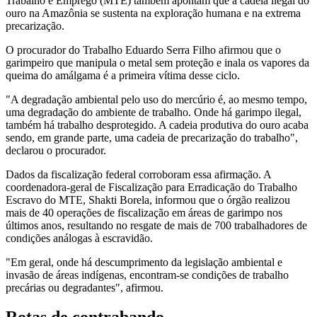
Trabalho e Emprego (MTE) também apontam que a cadeia ilegal do
ouro na Amazônia se sustenta na exploração humana e na extrema
precarização.
O procurador do Trabalho Eduardo Serra Filho afirmou que o
garimpeiro que manipula o metal sem proteção e inala os vapores da
queima do amálgama é a primeira vítima desse ciclo.
"A degradação ambiental pelo uso do mercúrio é, ao mesmo tempo,
uma degradação do ambiente de trabalho. Onde há garimpo ilegal,
também há trabalho desprotegido. A cadeia produtiva do ouro acaba
sendo, em grande parte, uma cadeia de precarização do trabalho",
declarou o procurador.
Dados da fiscalização federal corroboram essa afirmação. A
coordenadora-geral de Fiscalização para Erradicação do Trabalho
Escravo do MTE, Shakti Borela, informou que o órgão realizou
mais de 40 operações de fiscalização em áreas de garimpo nos
últimos anos, resultando no resgate de mais de 700 trabalhadores de
condições análogas à escravidão.
"Em geral, onde há descumprimento da legislação ambiental e
invasão de áreas indígenas, encontram-se condições de trabalho
precárias ou degradantes", afirmou.