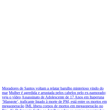
Moradores de Santos voltam a relatar barulho misterioso vindo do
mar
Mulher é agredida e arrastada pelos cabelos pelo ex-namorado;
veja o vídeo
Assassinato de Adolescente de 17 Anos em Itaperuna
‘Mangote’, traficante ligado à morte de PM, está entre os mortos em
megaoperação
IML libera corpos de mortos em megaoperação no