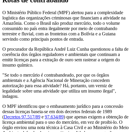
Rotas de contrabando
O Ministério Público Federal (MPF) alertou para a complexidade
logística das organizações criminosas que financiam a atividade na
Amazônia. Como o Brasil não produz mercúrio, todo o volume
consumido no país entra ilegalmente por meio de contrabando
terrestre e fluvial, com as fronteiras com a Bolívia e a Guiana
servindo como principais pontos de entrada.
O procurador da República André Luiz Cunha questionou a falta de
coerência dos órgãos reguladores e ambientais que continuam a
emitir licenças para a extração de ouro sem rastrear a origem do
insumo químico.
"Se todo o mercúrio é contrabandeado, por que os órgãos
ambientais e a Agência Nacional de Mineração concedem
autorização para essa atividade? Há, portanto, um verniz de
legalidade sobre uma atividade que utiliza um insumo ilegal",
indagou.
O MPF identificou que o embasamento jurídico para a concessão
dessas licenças baseia-se em dois decretos federais de 1989
(
Decretos 97.517/89
e
97.634/89
) que apenas exigem a obtenção de
licença ambiental para o uso do mercúrio, em vez de proibi-lo. O
órgão enviou uma nota técnica à Casa Civil e ao Ministério do Meio