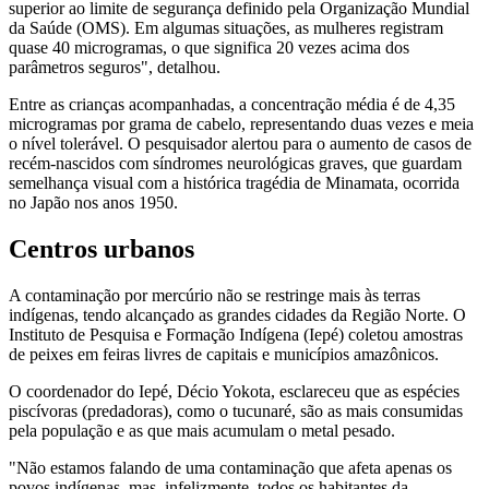
superior ao limite de segurança definido pela Organização Mundial
da Saúde (OMS). Em algumas situações, as mulheres registram
quase 40 microgramas, o que significa 20 vezes acima dos
parâmetros seguros", detalhou.
Entre as crianças acompanhadas, a concentração média é de 4,35
microgramas por grama de cabelo, representando duas vezes e meia
o nível tolerável. O pesquisador alertou para o aumento de casos de
recém-nascidos com síndromes neurológicas graves, que guardam
semelhança visual com a histórica tragédia de Minamata, ocorrida
no Japão nos anos 1950.
Centros urbanos
A contaminação por mercúrio não se restringe mais às terras
indígenas, tendo alcançado as grandes cidades da Região Norte. O
Instituto de Pesquisa e Formação Indígena (Iepé) coletou amostras
de peixes em feiras livres de capitais e municípios amazônicos.
O coordenador do Iepé, Décio Yokota, esclareceu que as espécies
piscívoras (predadoras), como o tucunaré, são as mais consumidas
pela população e as que mais acumulam o metal pesado.
"Não estamos falando de uma contaminação que afeta apenas os
povos indígenas, mas, infelizmente, todos os habitantes da