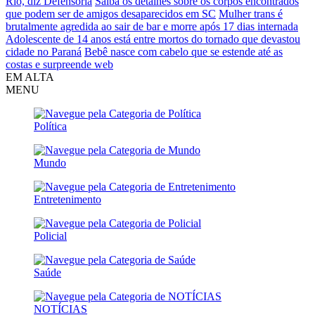
Rio, diz Defensoria
Saiba os detalhes sobre os corpos encontrados
que podem ser de amigos desaparecidos em SC
Mulher trans é
brutalmente agredida ao sair de bar e morre após 17 dias internada
Adolescente de 14 anos está entre mortos do tornado que devastou
cidade no Paraná
Bebê nasce com cabelo que se estende até as
costas e surpreende web
EM ALTA
MENU
Política
Mundo
Entretenimento
Policial
Saúde
NOTÍCIAS