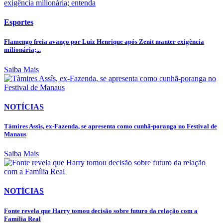
Esportes
Flamengo freia avanço por Luiz Henrique após Zenit manter exigência
milionária;...
Saiba Mais
NOTÍCIAS
Tàmires Assîs, ex-Fazenda, se apresenta como cunhã-poranga no Festival de
Manaus
Saiba Mais
NOTÍCIAS
Fonte revela que Harry tomou decisão sobre futuro da relação com a
Família Real