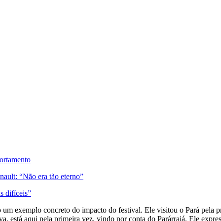
portamento
ult: “Não era tão eterno”
 difíceis”
 um exemplo concreto do impacto do festival. Ele visitou o Pará pela pr
lva, está aqui pela primeira vez, vindo por conta do Parárraiá. Ele ex