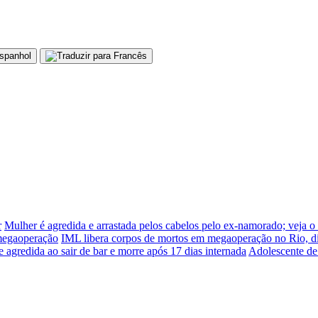
r
Mulher é agredida e arrastada pelos cabelos pelo ex-namorado; veja o
 megaoperação
IML libera corpos de mortos em megaoperação no Rio, d
e agredida ao sair de bar e morre após 17 dias internada
Adolescente de