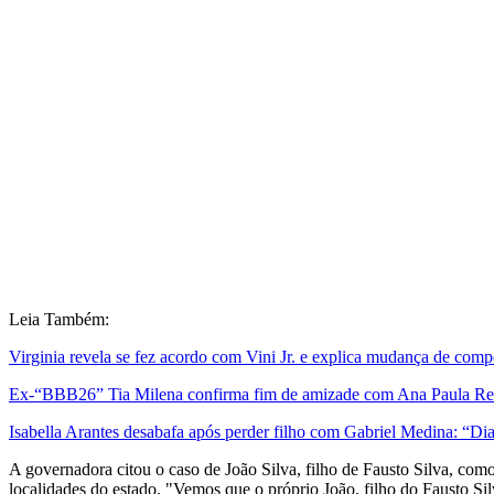
Leia Também:
Virginia revela se fez acordo com Vini Jr. e explica mudança de com
Ex-“BBB26” Tia Milena confirma fim de amizade com Ana Paula Rena
Isabella Arantes desabafa após perder filho com Gabriel Medina: “Dias
A governadora citou o caso de João Silva, filho de Fausto Silva, como
localidades do estado. "Vemos que o próprio João, filho do Fausto Si