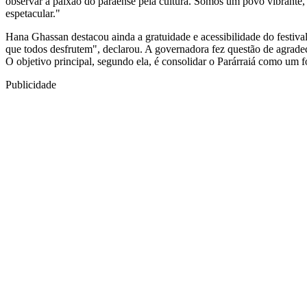
observar a paixão do paraense pela cultura. Somos um povo vibrante,
espetacular."
Hana Ghassan destacou ainda a gratuidade e acessibilidade do festival
que todos desfrutem", declarou. A governadora fez questão de agradec
O objetivo principal, segundo ela, é consolidar o Parárraiá como um f
Publicidade