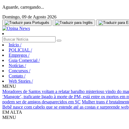
Aguarde, carregando...
Domingo, 09 de Agosto 2026
Início
/
POLICIAL
/
Empregos
/
Guia Comercial
/
Notícias
/
Concursos
/
Contato
/
Web Stories
/
MENU
Moradores de Santos voltam a relatar barulho misterioso vindo do ma
‘Mangote’, traficante ligado à morte de PM, está entre os mortos em
podem ser de amigos desaparecidos em SC
Mulher trans é brutalment
Bebê nasce com cabelo que se estende até as costas e surpreende web
EM ALTA
MENU