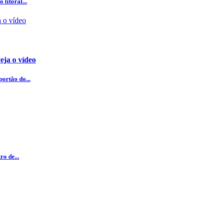
litoral...
eja o vídeo
ortão do...
o de...