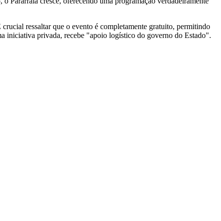
ão, o Parárraiá cresce, oferecendo uma programação verdadeiramente
 crucial ressaltar que o evento é completamente gratuito, permitindo
 iniciativa privada, recebe "apoio logístico do governo do Estado".