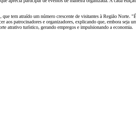
 que aprecia participar de eventos de maneira organizada. A cada ediç
, que tem atraído um número crescente de visitantes à Região Norte. "É
er aos patrocinadores e organizadores, explicando que, embora seja uma
orte atrativo turístico, gerando empregos e impulsionando a economia.