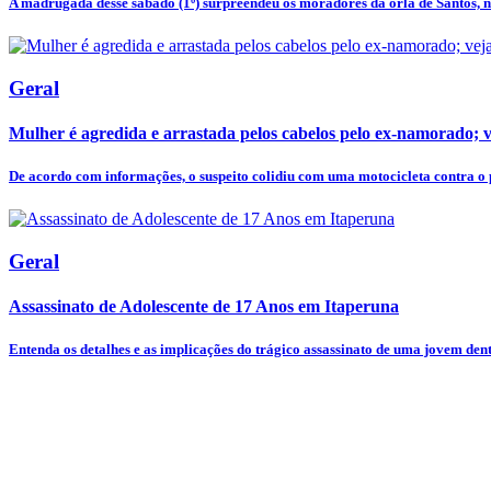
A madrugada desse sábado (1º) surpreendeu os moradores da orla de Santos, no 
Geral
Mulher é agredida e arrastada pelos cabelos pelo ex-namorado; v
De acordo com informações, o suspeito colidiu com uma motocicleta contra o p
Geral
Assassinato de Adolescente de 17 Anos em Itaperuna
Entenda os detalhes e as implicações do trágico assassinato de uma jovem dentr