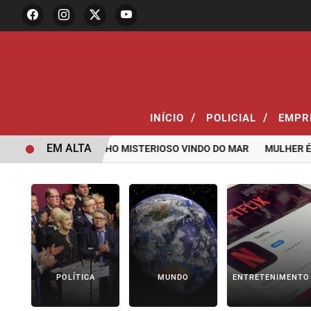
/
/
INÍCIO
POLICIAL
EMPR
EM ALTA
RELATAR BARULHO MISTERIOSO VINDO DO MAR
MULHER É AGRED
POLÍTICA
MUNDO
ENTRETENIMENTO