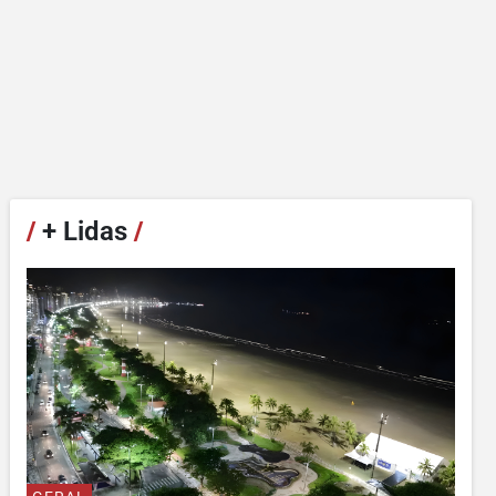
/
+ Lidas
/