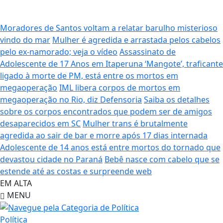
Moradores de Santos voltam a relatar barulho misterioso
vindo do mar
Mulher é agredida e arrastada pelos cabelos
pelo ex-namorado; veja o vídeo
Assassinato de
Adolescente de 17 Anos em Itaperuna
‘Mangote’, traficante
ligado à morte de PM, está entre os mortos em
megaoperação
IML libera corpos de mortos em
megaoperação no Rio, diz Defensoria
Saiba os detalhes
sobre os corpos encontrados que podem ser de amigos
desaparecidos em SC
Mulher trans é brutalmente
agredida ao sair de bar e morre após 17 dias internada
Adolescente de 14 anos está entre mortos do tornado que
devastou cidade no Paraná
Bebê nasce com cabelo que se
estende até as costas e surpreende web
EM ALTA
MENU
Política