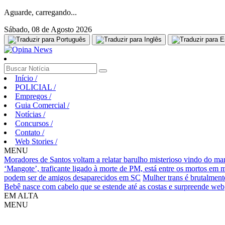
Aguarde, carregando...
Sábado, 08 de Agosto 2026
Início
/
POLICIAL
/
Empregos
/
Guia Comercial
/
Notícias
/
Concursos
/
Contato
/
Web Stories
/
MENU
Moradores de Santos voltam a relatar barulho misterioso vindo do ma
‘Mangote’, traficante ligado à morte de PM, está entre os mortos em
podem ser de amigos desaparecidos em SC
Mulher trans é brutalment
Bebê nasce com cabelo que se estende até as costas e surpreende web
EM ALTA
MENU