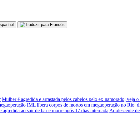
r
Mulher é agredida e arrastada pelos cabelos pelo ex-namorado; veja o
 megaoperação
IML libera corpos de mortos em megaoperação no Rio, d
e agredida ao sair de bar e morre após 17 dias internada
Adolescente de