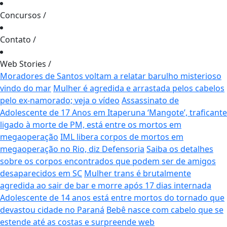
Concursos
/
Contato
/
Web Stories
/
Moradores de Santos voltam a relatar barulho misterioso
vindo do mar
Mulher é agredida e arrastada pelos cabelos
pelo ex-namorado; veja o vídeo
Assassinato de
Adolescente de 17 Anos em Itaperuna
‘Mangote’, traficante
ligado à morte de PM, está entre os mortos em
megaoperação
IML libera corpos de mortos em
megaoperação no Rio, diz Defensoria
Saiba os detalhes
sobre os corpos encontrados que podem ser de amigos
desaparecidos em SC
Mulher trans é brutalmente
agredida ao sair de bar e morre após 17 dias internada
Adolescente de 14 anos está entre mortos do tornado que
devastou cidade no Paraná
Bebê nasce com cabelo que se
estende até as costas e surpreende web