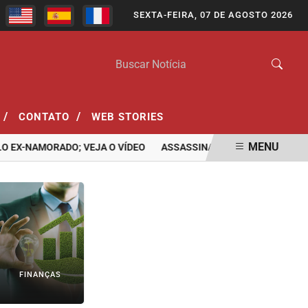
SEXTA-FEIRA, 07 DE AGOSTO 2026
/
/
CONTATO
WEB STORIES
MENU
NAMORADO; VEJA O VÍDEO
ASSASSINATO DE ADOLESCENTE DE 1
FINANÇAS