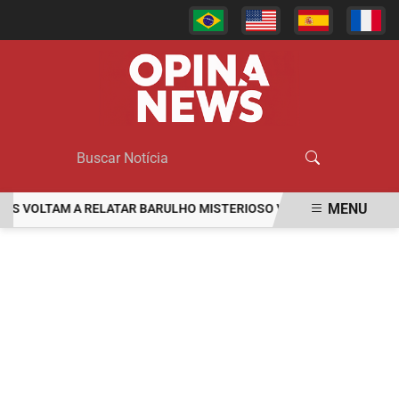
MENU
OLTAM A RELATAR BARULHO MISTERIOSO VINDO DO MAR
MULHE
EM ALTA