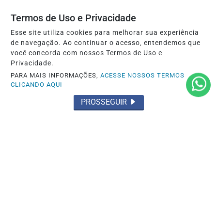
Termos de Uso e Privacidade
SAÚDE
Governo sanciona lei que prorroga o uso
Esse site utiliza cookies para melhorar sua experiência
do FGTS em hospitais filantrópicos até...
de navegação. Ao continuar o acesso, entendemos que
você concorda com nossos Termos de Uso e
Saiba Mais
Privacidade.
PARA MAIS INFORMAÇÕES,
ACESSE NOSSOS TERMOS
CLICANDO AQUI
PROSSEGUIR