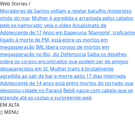
Web Stories
/
Moradores de Santos voltam a relatar barulho misterioso
vindo do mar
Mulher é agredida e arrastada pelos cabelos
pelo ex-namorado; veja o vídeo
Assassinato de
Adolescente de 17 Anos em Itaperuna
‘Mangote’, traficante
ligado à morte de PM, está entre os mortos em
megaoperação
IML libera corpos de mortos em
megaoperação no Rio, diz Defensoria
Saiba os detalhes
sobre os corpos encontrados que podem ser de amigos
desaparecidos em SC
Mulher trans é brutalmente
agredida ao sair de bar e morre após 17 dias internada
Adolescente de 14 anos está entre mortos do tornado que
devastou cidade no Paraná
Bebê nasce com cabelo que se
estende até as costas e surpreende web
EM ALTA
MENU